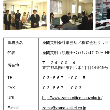
事務所名
座間英明会計事務所／株式会社タック
代表
座間英明（税理士･ﾌｧｲﾅﾝｼｬﾙﾌﾟﾗﾝﾅｰ･NP
〒１２４−００１４
所在地
東京都葛飾区東四つ木4丁目14番15号
TEL
０３−５６７１−００１５
FAX
０３−５６７１−００３１
URL
http://www.zama-office-souzoku.jp/
E-mail
zama@zama-kaikei.co.jp