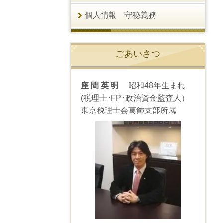
個人情報 守秘義務
ごあいさつ
座 間 英 明
昭和48年生まれ
(税理士･FP･政治資金監査人）
東京税理士会葛飾支部所属