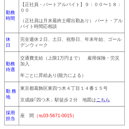
【正社員・パートアルバイト】９：００〜１８：
００
勤務
時間
（正社員は月末最終土曜出勤あり） パート・アル
バイト時間応相談
休
完全週休２日、土日、祝祭日、年末年始、ゴール
日
デンウィーク
交通費支給（上限1万円まで） 雇用保険・労災
勤務
加入
待遇
年ごとに昇給あり(能力による）
東京都葛飾区東四つ木４丁目１４番１５号
勤 務
地
京成線｢四つ木」駅徒歩２分 地図は
こちら
採用
座 間
（℡03-5671-0015）
担当